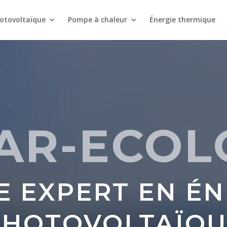
otovoltaïque
Pompe à chaleur
Énergie thermique
AR-ECOL
E EXPERT EN ÉN
PHOTOVOLTAÏQU