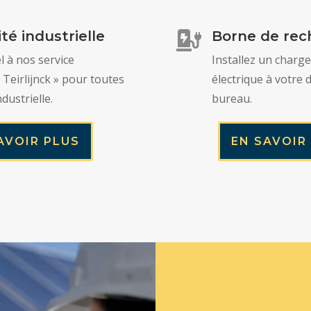
ité industrielle
Borne de rec

l à nos service
Installez un charge
é Teirlijnck » pour toutes
électrique à votre 
dustrielle.
bureau.
AVOIR PLUS
EN SAVOIR