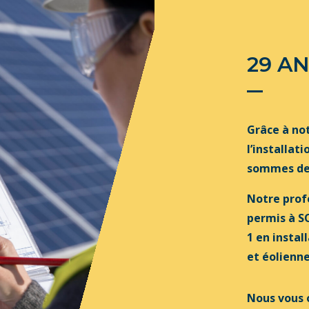
29 A
Grâce à no
l’installa
sommes dev
Notre prof
permis à S
1 en insta
et éolienne
Nous vous o