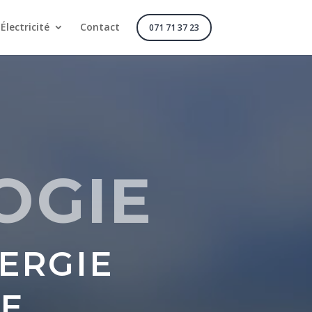
Électricité
Contact
071 71 37 23
OGIE
ERGIE
E