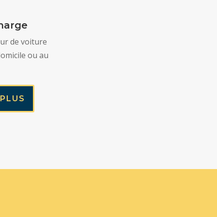
harge
ur de voiture
domicile ou au
 PLUS