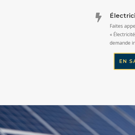
Électric

Faites appe
« Électricit
demande in
EN S